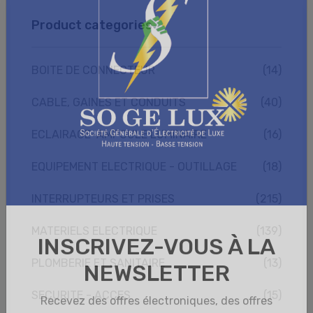
Product categories
BOITE DE CONNECTEUR
(14)
CABLE, GAINES ET CONDUITS
(40)
ECLAIRAGE-AMPOULE LUMINAIRE
(16)
EQUIPEMENT ELECTRIQUE - OUTILLAGE
(18)
INTERRUPTEURS ET PRISES
(215)
MATERIELS ELECTRIQUE
(139)
PLOMBERIE ET SANITAIRE
(13)
SECURITE - ACCES
(15)