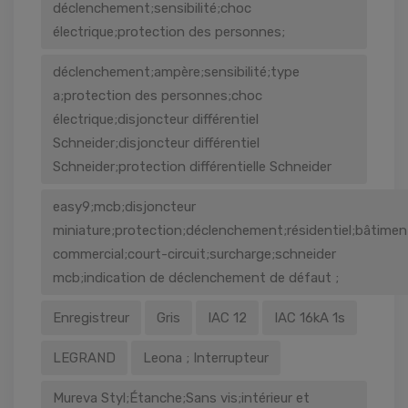
déclenchement;sensibilité;choc
électrique;protection des personnes;
déclenchement;ampère;sensibilité;type
a;protection des personnes;choc
électrique;disjoncteur différentiel
Schneider;disjoncteur différentiel
Schneider;protection différentielle Schneider
easy9;mcb;disjoncteur
miniature;protection;déclenchement;résidentiel;bâtimen
commercial;court-circuit;surcharge;schneider
mcb;indication de déclenchement de défaut ;
Enregistreur
Gris
IAC 12
IAC 16kA 1s
LEGRAND
Leona ; Interrupteur
Mureva Styl;Étanche;Sans vis;intérieur et