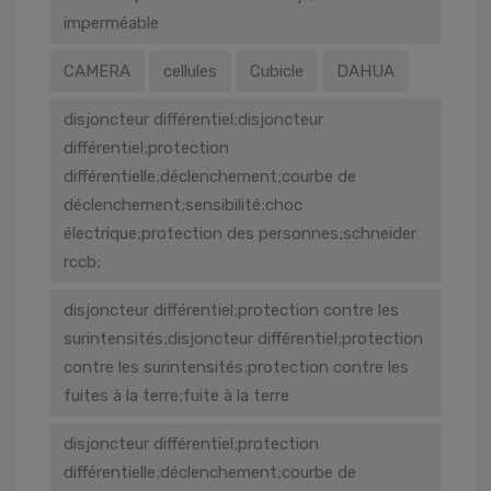
INSCRIVEZ-VOUS À LA
imperméable
NEWSLETTER
CAMERA
cellules
Cubicle
DAHUA
Recevez des offres électroniques, des offres
disjoncteur différentiel;disjoncteur
spéciales et des produits exclusifs
différentiel;protection
différentielle;déclenchement;courbe de
déclenchement;sensibilité;choc
électrique;protection des personnes;schneider
rccb;
disjoncteur différentiel;protection contre les
surintensités;disjoncteur différentiel;protection
Don't show this message again
contre les surintensités;protection contre les
fuites à la terre;fuite à la terre
disjoncteur différentiel;protection
différentielle;déclenchement;courbe de