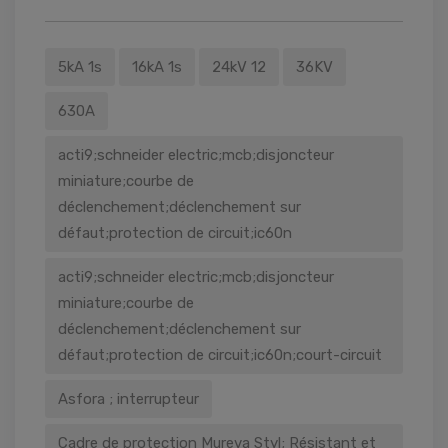
×
5kA 1s
16kA 1s
24kV 12
36KV
630A
acti9;schneider electric;mcb;disjoncteur
miniature;courbe de
déclenchement;déclenchement sur
défaut;protection de circuit;ic60n
acti9;schneider electric;mcb;disjoncteur
miniature;courbe de
déclenchement;déclenchement sur
défaut;protection de circuit;ic60n;court-circuit
Asfora ; interrupteur
Cadre de protection Mureva Styl; Résistant et