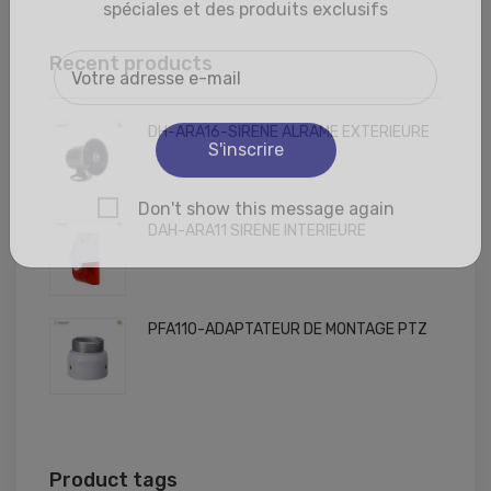
Recent products
DH-ARA16-SIRENE ALRAME EXTERIEURE
DAH-ARA11 SIRENE INTERIEURE
PFA110-ADAPTATEUR DE MONTAGE PTZ
Product tags