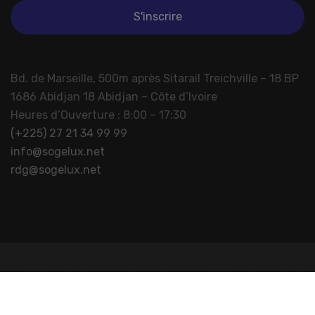
Bd. de Marseille, 500m après Sitarail Treichville – 18 BP
1686 Abidjan 18 Abidjan – Côte d’Ivoire
Heures d’Ouverture : 8:00 – 17:30
(+225) 27 21 34 99 99
info@sogelux.net
rdg@sogelux.net
Copyright © 2025 Sogelux. Tous droits réservés.