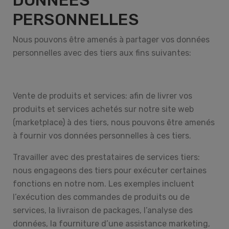
DONNEES
PERSONNELLES
Nous pouvons être amenés à partager vos données
personnelles avec des tiers aux fins suivantes:
Vente de produits et services: afin de livrer vos
produits et services achetés sur notre site web
(marketplace) à des tiers, nous pouvons être amenés
INSCRIVEZ-VOUS À LA
à fournir vos données personnelles à ces tiers.
NEWSLETTER
Travailler avec des prestataires de services tiers:
nous engageons des tiers pour exécuter certaines
Recevez des offres électroniques, des offres
fonctions en notre nom. Les exemples incluent
spéciales et des produits exclusifs
l’exécution des commandes de produits ou de
services, la livraison de packages, l’analyse des
données, la fourniture d’une assistance marketing,