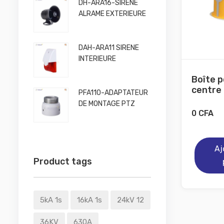
DH-ARA16-SIRENE
ALRAME EXTERIEURE
DAH-ARA11 SIRENE
INTERIEURE
Boîte p
centre .
PFA110-ADAPTATEUR
DE MONTAGE PTZ
0
CFA
Aj
Product tags
5kA 1s
16kA 1s
24kV 12
36KV
630A