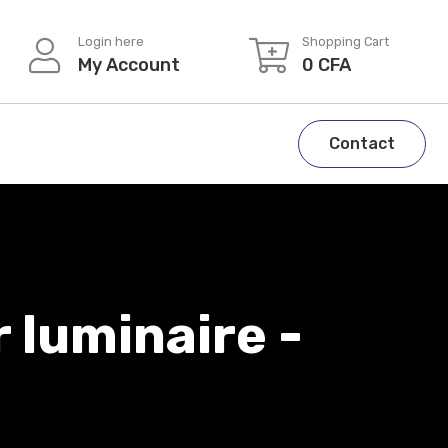
Login here
Shopping Cart
My Account
0
CFA
Contact
 luminaire -