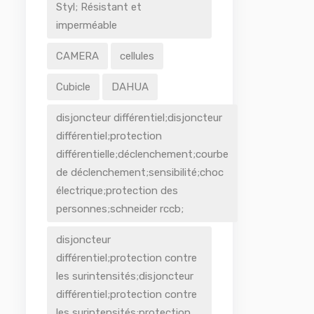
Styl; Résistant et
imperméable
CAMERA
cellules
Cubicle
DAHUA
disjoncteur différentiel;disjoncteur
différentiel;protection
différentielle;déclenchement;courbe
de déclenchement;sensibilité;choc
électrique;protection des
personnes;schneider rccb;
disjoncteur
différentiel;protection contre
les surintensités;disjoncteur
différentiel;protection contre
les surintensités;protection