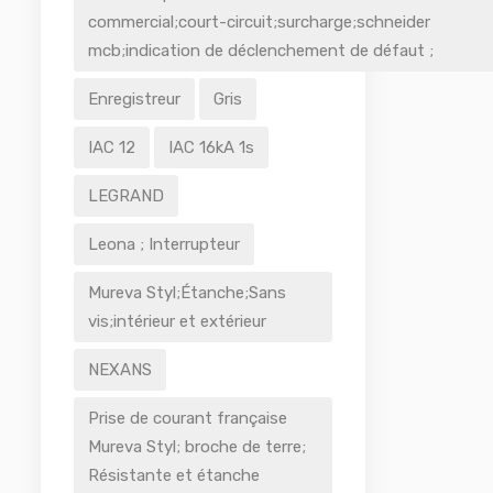
commercial;court-circuit;surcharge;schneider
mcb;indication de déclenchement de défaut ;
Enregistreur
Gris
IAC 12
IAC 16kA 1s
LEGRAND
Leona ; Interrupteur
Mureva Styl;Étanche;Sans
vis;intérieur et extérieur
NEXANS
Prise de courant française
Mureva Styl; broche de terre;
Résistante et étanche