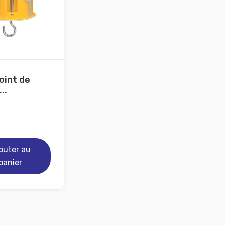
oint de
..
outer au
panier