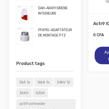
DAH-ARA11 SIRENE
INTERIEURE
Acti9 IC
PFA110-ADAPTATEUR
0
CFA
DE MONTAGE PTZ
Aj
Product tags
5kA 1s
16kA 1s
24kV 12
36KV
630A
acti9;schneider