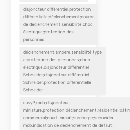
disjoncteur différentiel;protection
différentielle;déclenchement;courbe
de déclenchement;sensibilité;choc
électrique;protection des
personnes;
déclenchement;ampère;sensibilité;type
a;protection des personnes;choc
électrique;disjoncteur différentiel
Schneider;disjoncteur différentiel
Schneider;protection différentielle
Schneider
easy9;mcb;disjoncteur
miniature;protection;déclenchement;résidentiel;bâti
commercial;court-circuit;surcharge;schneider
mcb;indication de déclenchement de défaut ;