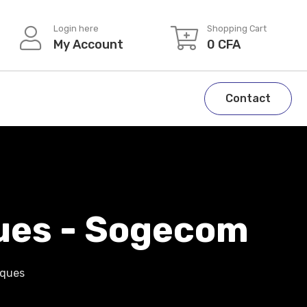
Login here
Shopping Cart
My Account
0
CFA
Contact
ques - Sogecom
iques