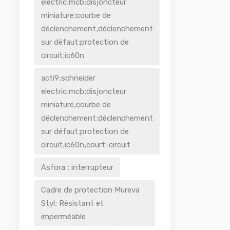
electric;mcb;disjoncteur
miniature;courbe de
déclenchement;déclenchement
sur défaut;protection de
circuit;ic60n
acti9;schneider
electric;mcb;disjoncteur
miniature;courbe de
déclenchement;déclenchement
sur défaut;protection de
circuit;ic60n;court-circuit
Asfora ; interrupteur
Cadre de protection Mureva
Styl; Résistant et
imperméable