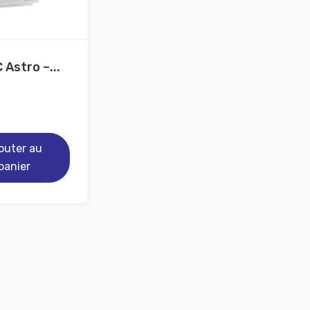
 Astro –...
outer au
panier