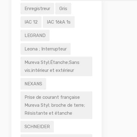
Enregistreur
Gris
IAC 12
IAC 16kA 1s
LEGRAND
Leona ; Interrupteur
Mureva Styl;Étanche;Sans
vis;intérieur et extérieur
NEXANS
Prise de courant française
Mureva Styl; broche de terre;
Résistante et étanche
SCHNEIDER